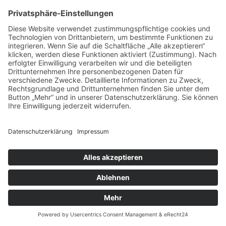
Websitebetreiber hat ein berechtigtes Interesse an der
statistischen Analyse des Nutzerverhaltens, um sowohl
sein Webangebot als auch seine Werbung zu optimieren.
Sofern eine entsprechende Einwilligung abgefragt wurde,
erfolgt die Verarbeitung ausschließlich auf Grundlage von
Art. 6 Abs. 1 lit. a DSGVO und § 25 Abs. 1 TDDDG,
soweit die Einwilligung die Speicherung von Cookies
oder den Zugriff auf Informationen im Endgerät des
Nutzers (z. B. Device-Fingerprinting) im Sinne des
TDDDG umfasst. Die Einwilligung ist jederzeit
widerrufbar.
Weitere Informationen zur Datenerfassung und
Verarbeitung durch IONOS WebAnalytics entnehmen Sie
der Datenschutzerklaerung von IONOS unter folgendem
Link:
https://www.ionos.de/terms-gtc/index.php?id=6
Auftragsverarbeitung