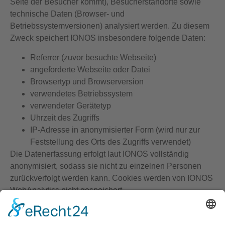
Seite der Besucher kommt), Besucherstandorte sowie
technische Daten (Browser- und
Betriebssystemversionen) analysiert werden. Zu diesem
Zweck speichert IONOS insbesondere folgende Daten:
Referrer (zuvor besuchte Webseite)
angeforderte Webseite oder Datei
Browsertyp und Browserversion
verwendetes Betriebssystem
verwendeter Gerätetyp
Uhrzeit des Zugriffs
IP-Adresse in anonymisierter Form (wird nur zur
Feststellung des Orts des Zugriffs verwendet)
Die Datenerfassung erfolgt laut IONOS vollständig
anonymisiert, sodass sie nicht zu einzelnen Personen
zurückverfolgt werden kann. Cookies werden von IONOS
WebAnalytics nicht gespeichert.
Die Speicherung und Analyse der Daten erfolgt auf
Grundlage von Art. 6 Abs. 1 lit. f DSGVO. Der